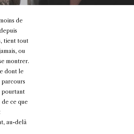
 depuis
, tient tout
jamais, ou
 se montrer.
 dont le
e parcours
 pourtant
 de ce que
t
t, au-delà