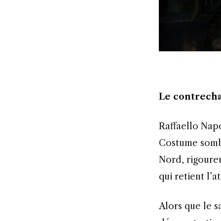
Le contrech
Raffaello Napoleone dirige le Pitti Uomo depuis 1995. Son style est classique.
Costume sombr
Nord, rigoureu
qui retient l’a
Alors que le salon est souvent montré comme un espace d’expression