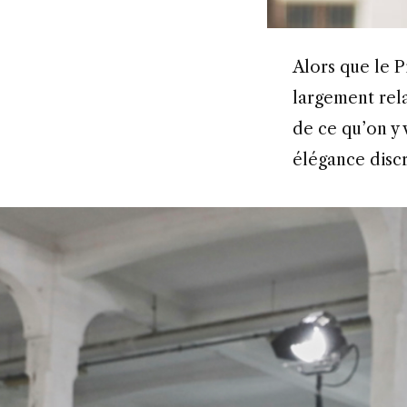
Alors que le Pitti Uomo est devenu, au fil des années, un théâtre à ciel ouvert
largement rela
de ce qu’on y 
élégance discrè