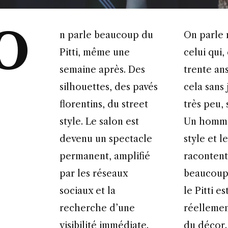
O
n parle beaucoup du
On parle moins de
Pitti, même une
celui qui,
semaine après. Des
trente ans
silhouettes, des pavés
cela sans 
florentins, du street
très peu,
style. Le salon est
Un homme
devenu un spectacle
style et l
permanent, amplifié
racontent
par les réseaux
beaucoup
sociaux et la
le Pitti es
recherche d’une
réellemen
visibilité immédiate.
du décor.