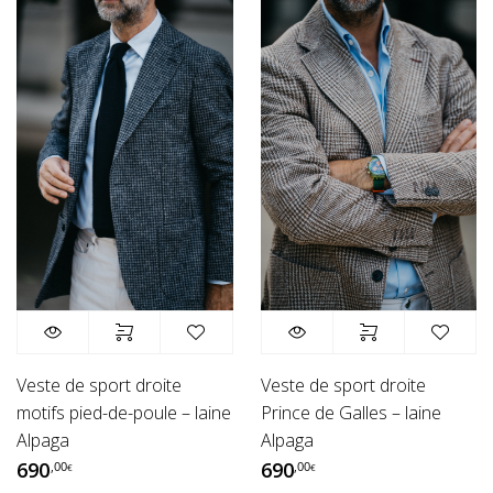
Veste de sport droite
Veste de sport droite
motifs pied-de-poule – laine
Prince de Galles – laine
Alpaga
Alpaga
690
690
,00
,00
€
€