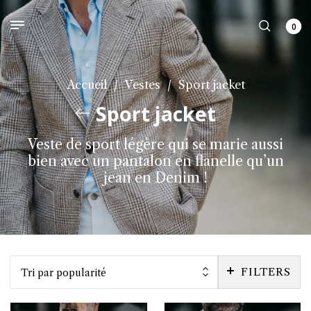
0
Accueil
/
Vestes
/
Sport jacket
Sport jacket
Veste de sport légère qui se marie aussi
bien avec un pantalon en flanelle qu’un
jean en Denim !
FILTERS
Tri par popularité