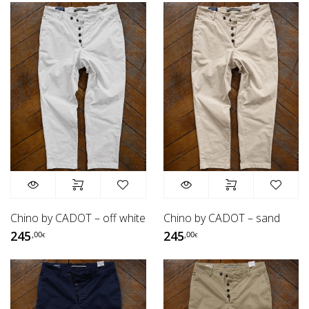
Chino by CADOT – sand
Chino by CADOT – off white
245
245
,00
,00
€
€