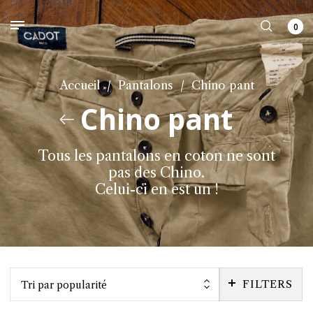
0
Accueil
/
Pantalons
/
Chino pant
Chino pant
Tous les pantalons en coton ne sont
pas des Chino.
Celui-ci en est un !
FILTERS
Tri par popularité