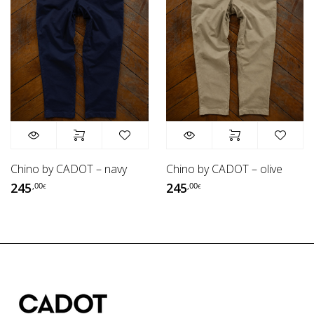
Chino by CADOT – navy
Chino by CADOT – olive
245
245
,00
,00
€
€