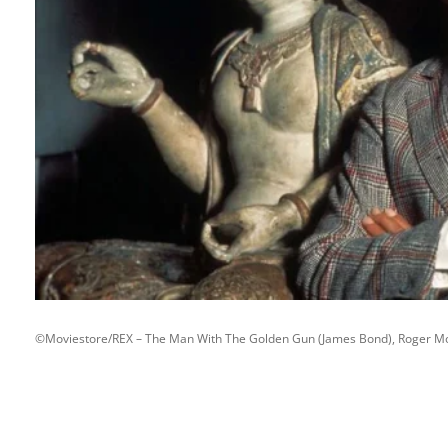
©Moviestore/REX – The Man With The Golden Gun (James Bond), Roger M