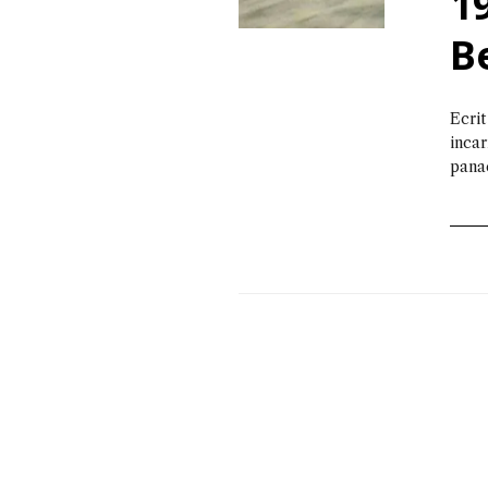
1
B
Ecrit
incar
pana