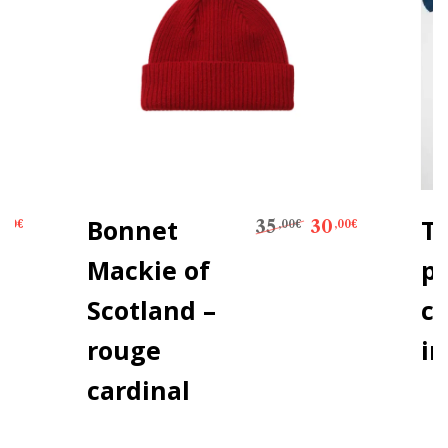
 prix initial était : 185,00€.
Le prix actuel est : 95,00€.
Le prix initial 
Le prix a
Bonnet
T-
35
30
,00
€
,00
€
,00
€
Mackie of
p
Scotland –
c
rouge
in
cardinal