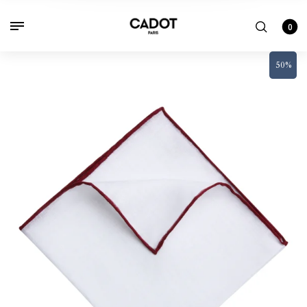
0
50%