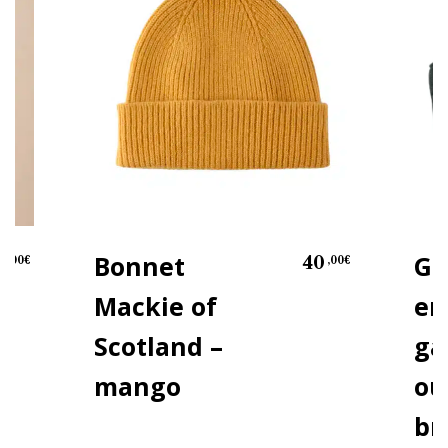
Bonnet
Gi
0
40
,00
€
,00
€
Mackie of
en
Scotland –
ga
mango
ou
br