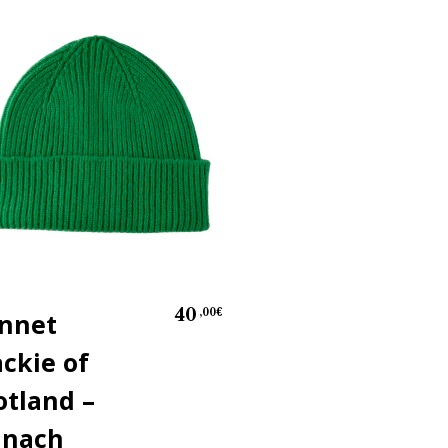
40
,00
€
nnet
Gilet Bennet
ckie of
en flanelle
otland –
garni de
inach
ouate – gris