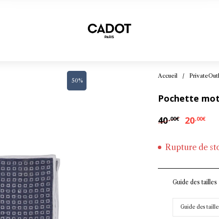
Accueil
/
PrivateOut
50%
Pochette moti
40
20
,00
€
,00
€
Le prix init
Le p
Rupture de st
Guide des tailles
Guide des taille