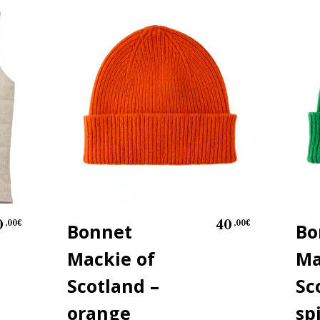
0
40
,00
€
,00
€
Bonnet
Bo
Mackie of
Ma
Scotland –
Sc
orange
sp