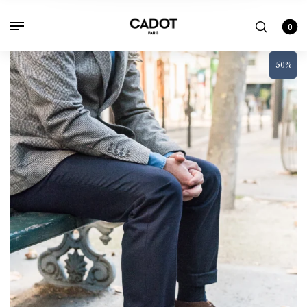
0
50%