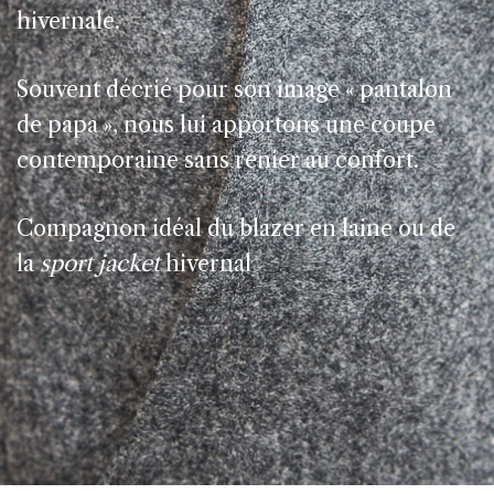
hivernale.
Souvent décrié pour son image « pantalon
de papa », nous lui apportons une coupe
contemporaine sans renier au confort.
Compagnon idéal du blazer en laine ou de
la
sport jacket
hivernal