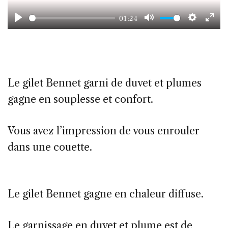
01:24
Play
Mute
Setting
Ent
ful
Le gilet Bennet garni de duvet et plumes
gagne en souplesse et confort.
Vous avez l’impression de vous enrouler
dans une couette.
Le gilet Bennet gagne en chaleur diffuse.
Le garnissage en duvet et plume est de