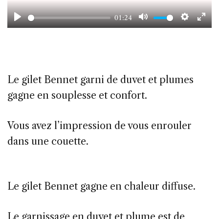
01:24
Play
Mute
Setting
Ent
ful
Le gilet Bennet garni de duvet et plumes
gagne en souplesse et confort.
Vous avez l’impression de vous enrouler
dans une couette.
Le gilet Bennet gagne en chaleur diffuse.
Le garnissage en duvet et plume est de