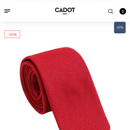
0
50%
-50%