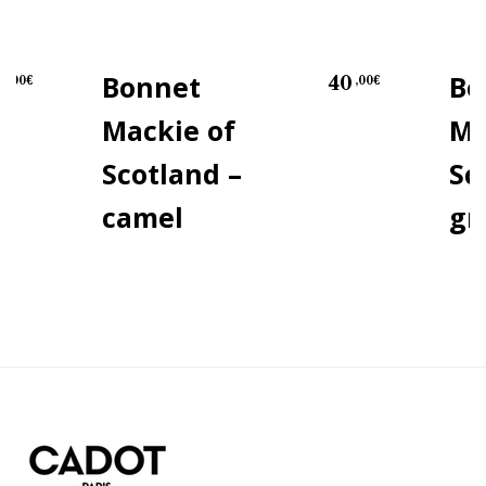
Bonnet
Bo
0
40
,00
€
,00
€
Mackie of
Ma
Scotland –
Sc
camel
gr