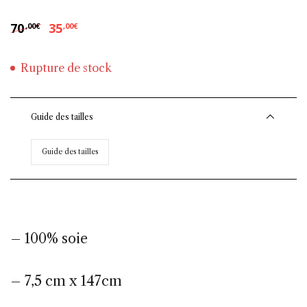
Le prix initial était : 70,00€.
Le prix actuel est : 35,00€.
70
35
,00
€
,00
€
Rupture de stock
Guide des tailles
Guide des tailles
– 100% soie
– 7,5 cm x 147cm