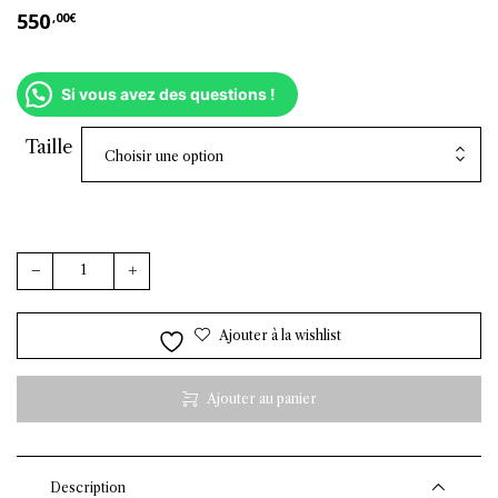
550
,00
€
Si vous avez des questions !
Taille
Choisir une option
quantité de Col roulé 4 fils en cachemire - écru
Ajouter à la wishlist
Ajouter au panier
Description