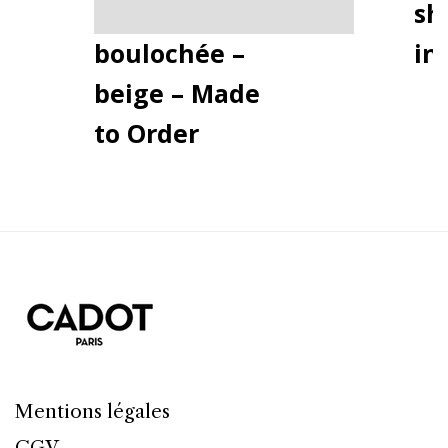
laine
sh
boulochée –
in
beige – Made
to Order
Mentions légales
CGV