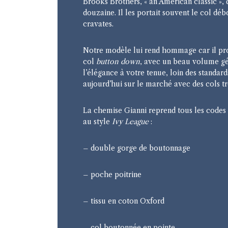
Brooks Brothers, « an American classic »,
douzaine. Il les portait souvent le col dé
cravates.
Notre modèle lui rend hommage car il pr
col
button down
, avec un beau volume g
l’élégance à votre tenue, loin des standar
aujourd’hui sur le marché avec des cols tr
La chemise Gianni reprend tous les codes
au style
Ivy League
:
– double gorge de boutonnage
– poche poitrine
– tissu en coton Oxford
– col boutonnée en pointe