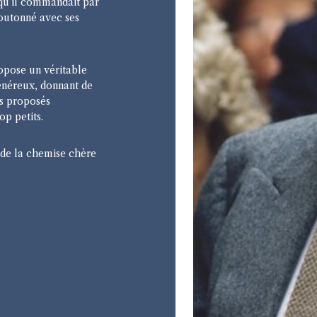
 qu’il commandait par
boutonné avec ses
opose un véritable
énéreux, donnant de
ds proposés
op petits.
 de la chemise chère