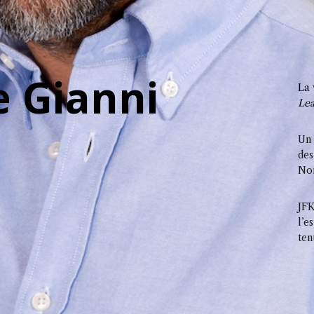
e Gianni
La 
Le
Un 
des
Nor
JFK
l’e
ten