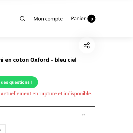
Panier
Mon compte
0
i en coton Oxford – bleu ciel
 des questions !
 actuellement en rupture et indisponible.
s