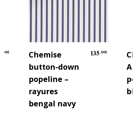
Chemise
Ch
0
135
,00
€
,00
€
button-down
An
popeline –
po
rayures
bl
bengal navy