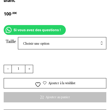
blanc
100
,00
€
Si vous avez des questions !
Taille
Choisir une option
quantité de Chemise Andrea rayée en popeline – bleu / 
Ajouter à la wishlist
Ajouter au panier