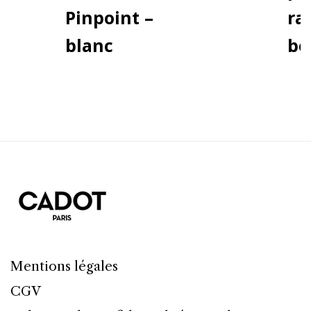
Pinpoint –
ra
blanc
be
Mentions légales
CGV