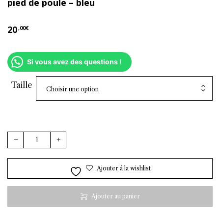
pied de poule – bleu
20
,00
€
Si vous avez des questions !
Taille
Choisir une option
quantité de Chaussettes hautes en fil d'Écosse à motifs p
Ajouter à la wishlist
Ajouter au panier