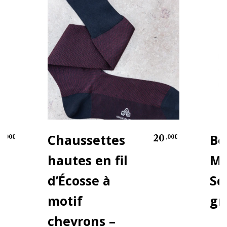
Chaussettes
Bo
0
20
,00
€
,00
€
hautes en fil
Ma
d’Écosse à
Sc
motif
gr
chevrons –