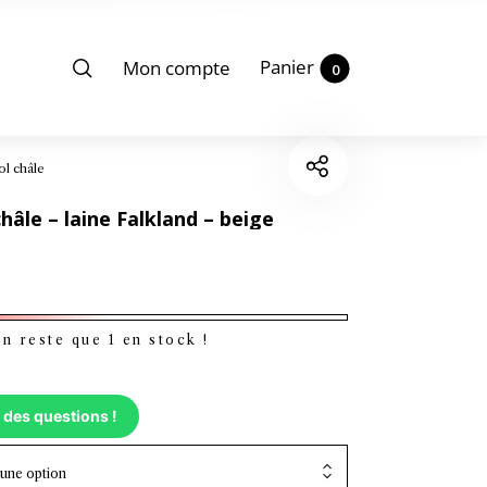
Panier
Mon compte
0
ol châle
hâle – laine Falkland – beige
'en reste que
1
en stock !
 des questions !
 une option