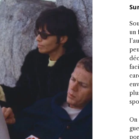
Su
Sou
un 
l’a
peu
déc
fac
car
env
plu
spo
On 
gue
por