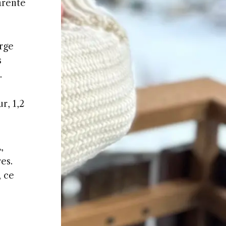
arente
erge
s
.
r, 1,2
,
es.
, ce