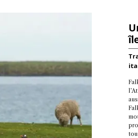
Un
îl
Tra
ita
Fal
l’A
aus
Fal
mou
pro
tou