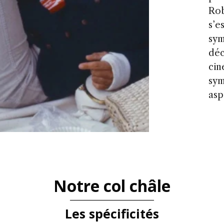
Rob
s’e
sym
déc
cin
sym
asp
Notre col châle
Les spécificités