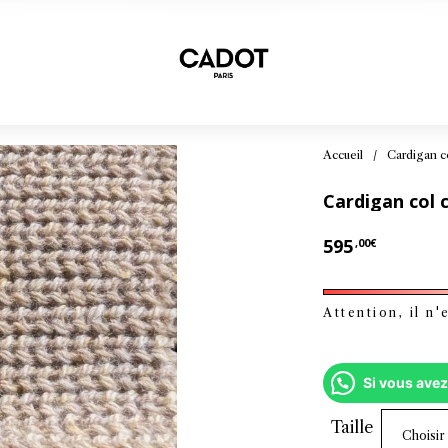
Accueil
/
Cardigan c
Cardigan col c
595
,00
€
Attention, il n
Si vous avez
Taille
Choisir