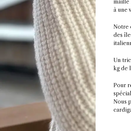
maille
à une 
Notre c
des île
italie
Un tri
kg de 
Pour r
spécia
Nous p
cardiga