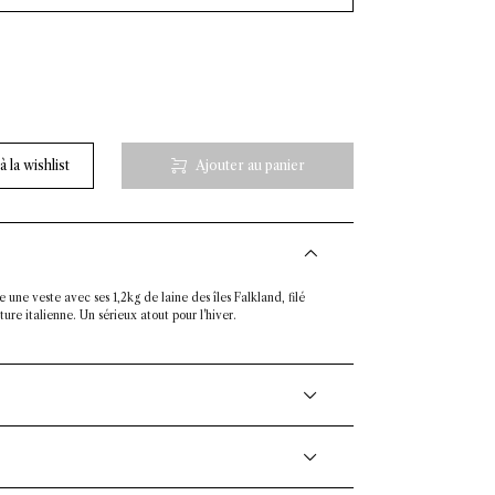
igan col châle - laine Falkland - beige
 la wishlist
Ajouter au panier
ne veste avec ses 1,2kg de laine des îles Falkland, filé
lature italienne. Un sérieux atout pour l'hiver.