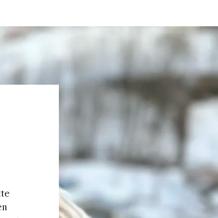
tte
en