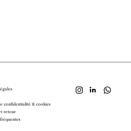
uel est : 85,00€.
légales
de confidentialité & cookies
et retour
 fréquentes