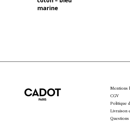
coton – bleu
Le prix act
marine
Mentions 
CGV
Politique 
Livraison 
Questions