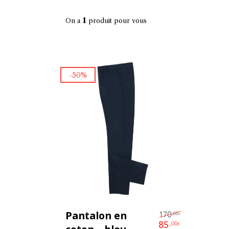
1
On a
produit pour vous
-50%
Choix Des
Le prix init
Pantalon en
170
,00
Options
€
85
,00
€