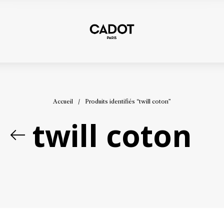
Accueil
/
Produits identifiés “twill coton”
twill coton