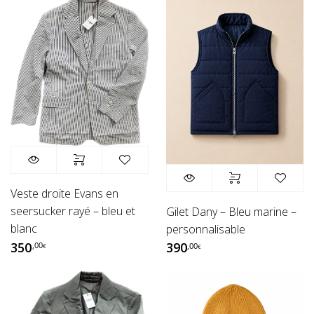
Veste droite Evans en
seersucker rayé – bleu et
Gilet Dany – Bleu marine –
blanc
personnalisable
350
390
,00
,00
€
€