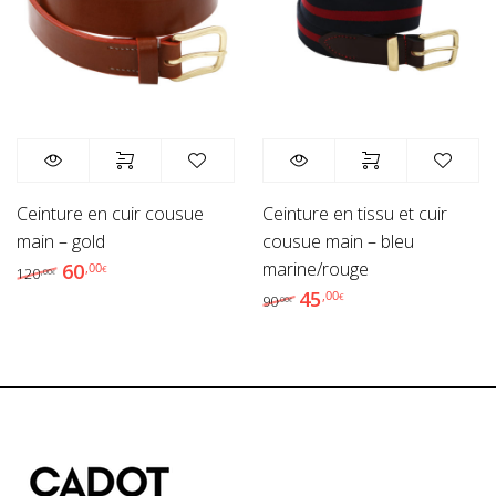
Ceinture en cuir cousue
Ceinture en tissu et cuir
main – gold
cousue main – bleu
marine/rouge
60
Le prix initial était : 120,00€.
Le prix actuel est : 60,00€.
,00
€
120
,00
€
45
Le prix initial était : 90
Le prix actuel est
,00
€
90
,00
€