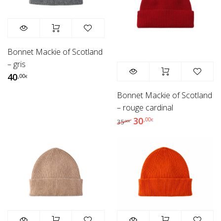
Bonnet Mackie of Scotland
– gris
40
,00
€
Bonnet Mackie of Scotland
– rouge cardinal
30
Le prix initial était : 35
Le prix actuel est
,00
€
35
,00
€