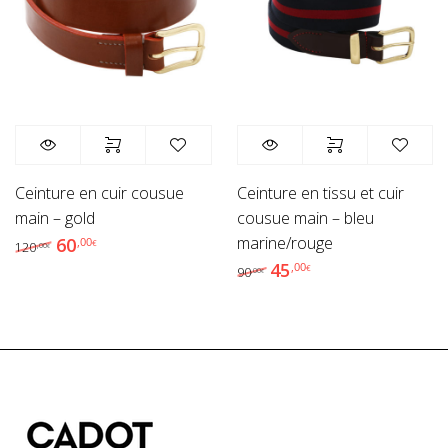
Ceinture en cuir cousue
Ceinture en tissu et cuir
main – gold
cousue main – bleu
marine/rouge
60
Le prix initial était : 120,00€.
Le prix actuel est : 60,00€.
,00
€
120
,00
€
45
Le prix initial était : 90
Le prix actuel est
,00
€
90
,00
€